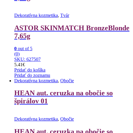
Dekoratívna kozmetika
,
Tvár
ASTOR SKINMATCH BronzeBlonde
7,65g
0
out of 5
(0)
SKU: 627507
5.41
€
Pridať do košíka
Pridať do zoznamu
Dekoratívna kozmetika
,
Obočie
HEAN aut. ceruzka na obočie so
špirálov 01
Dekoratívna kozmetika
,
Obočie
HEAN aut. ceruzka na obočie so