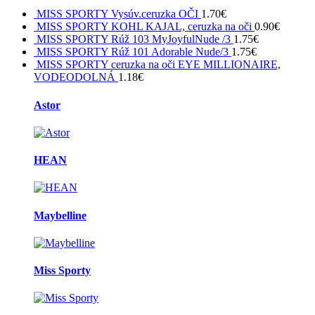
MISS SPORTY Vysúv.ceruzka OČI
1.70
€
MISS SPORTY KOHL KAJAL, ceruzka na oči
0.90
€
MISS SPORTY Rúž 103 MyJoyfulNude /3
1.75
€
MISS SPORTY Rúž 101 Adorable Nude/3
1.75
€
MISS SPORTY ceruzka na oči EYE MILLIONAIRE,
VODEODOLNÁ
1.18
€
Brands
Astor
Carousel
HEAN
Maybelline
Miss Sporty