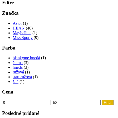
Filtre
Značka
Astor
(1)
HEAN
(46)
Maybelline
(1)
Miss Sporty
(9)
Farba
blankytne hnedá
(1)
čierna
(3)
hnedá
(3)
ružová
(1)
staroružová
(1)
žltá
(1)
Cena
Filter
Posledné pridané