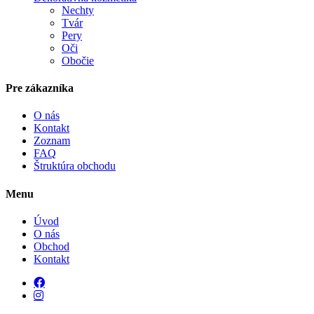
Nechty
Tvár
Pery
Oči
Obočie
Pre zákazníka
O nás
Kontakt
Zoznam
FAQ
Štruktúra obchodu
Menu
Úvod
O nás
Obchod
Kontakt