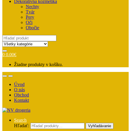
Dekoratívna kozmetika
Nechty
Tvár
Pery
Oči
Obočie
Search
for:
0
0.00
€
Žiadne produkty v košíku.
Úvod
O nás
Obchod
Kontakt
Search
Hľadať:
Vyhľadávanie