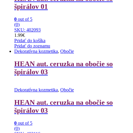
špirálov 01
0
out of 5
(0)
SKU: 402093
1.99
€
Pridať do košíka
Pridať do zoznamu
Dekoratívna kozmetika
,
Obočie
HEAN aut. ceruzka na obočie so
špirálov 03
Dekoratívna kozmetika
,
Obočie
HEAN aut. ceruzka na obočie so
špirálov 03
0
out of 5
(0)