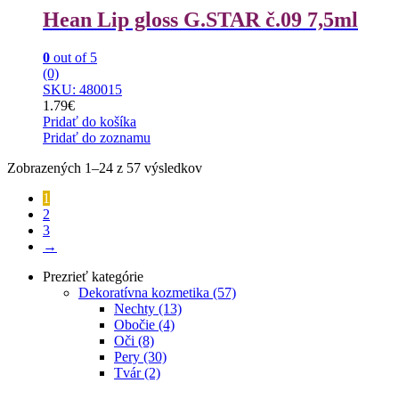
Hean Lip gloss G.STAR č.09 7,5ml
0
out of 5
(0)
SKU: 480015
1.79
€
Pridať do košíka
Pridať do zoznamu
Zobrazených 1–24 z 57 výsledkov
1
2
3
→
Prezrieť kategórie
Dekoratívna kozmetika
(57)
Nechty
(13)
Obočie
(4)
Oči
(8)
Pery
(30)
Tvár
(2)