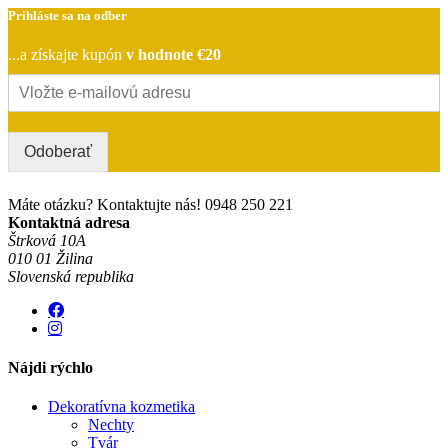
Prihláste sa na odber
...a získajte kupón
v hodnote €20
Odoberať
Máte otázku? Kontaktujte nás!
0948 250 221
Kontaktná adresa
Štrková 10A
010 01 Žilina
Slovenská republika
Nájdi rýchlo
Dekoratívna kozmetika
Nechty
Tvár