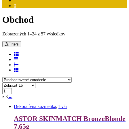
0
Obchod
Zobrazených 1–24 z 57 výsledkov
Filters
z 3
→
Dekoratívna kozmetika
,
Tvár
ASTOR SKINMATCH BronzeBlonde
7,65g