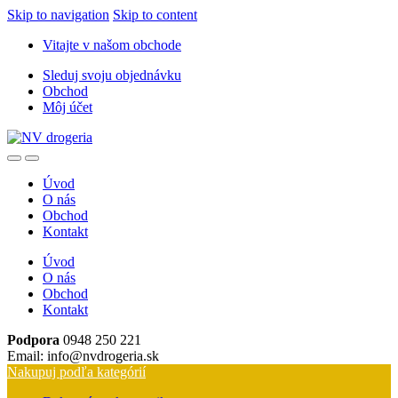
Skip to navigation
Skip to content
Vitajte v našom obchode
Sleduj svoju objednávku
Obchod
Môj účet
Úvod
O nás
Obchod
Kontakt
Úvod
O nás
Obchod
Kontakt
Podpora
0948 250 221
Email: info@nvdrogeria.sk
Nakupuj podľa kategórií