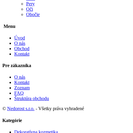
Pery
Oči
Obočie
Menu
Úvod
O nás
Obchod
Kontakt
Pre zákazníka
O nás
Kontakt
Zoznam
FAQ
Štruktúra obchodu
©
Nedorost s.r.o.
- Všetky práva vyhradené
Kategórie
Dekoratívna kozmetika